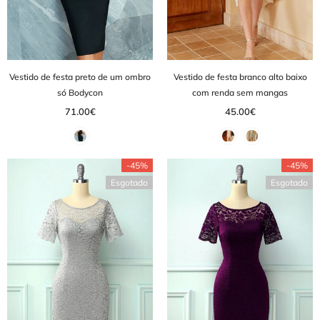
Vestido de festa preto de um ombro
Vestido de festa branco alto baixo
só Bodycon
com renda sem mangas
71.00€
45.00€
-45%
-45%
Esgotado
Esgotado