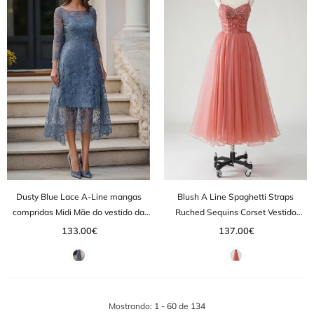
Dusty Blue Lace A-Line mangas
Blush A Line Spaghetti Straps
compridas Midi Mãe do vestido da
Ruched Sequins Corset Vestido
noiva
Formal
133.00€
137.00€
Mostrando
: 1 - 60
de
134