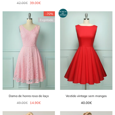
42.00€
39.00€
-70%
Esgotado
Dama de honra rosa do laço
Vestido vintage sem mangas
49.00€
14.90€
40.00€