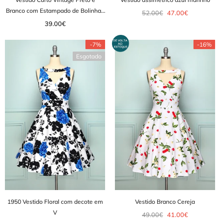
Branco com Estampado de Bolinhas
52.00€
47.00€
e Cinto
39.00€
-7%
-16%
Esgotado
1950 Vestido Floral com decote em
Vestido Branco Cereja
V
49.00€
41.00€