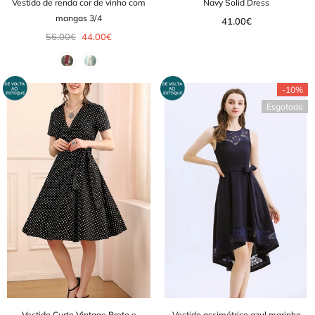
Vestido de renda cor de vinho com
Navy Solid Dress
mangas 3/4
41.00€
56.00€
44.00€
-10%
Esgotado
Vestido Curto Vintage Preto e
Vestido assimétrico azul marinho