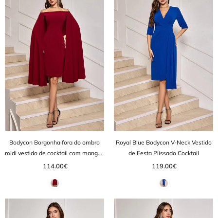
Bodycon Borgonha fora do ombro
Royal Blue Bodycon V-Neck Vestido
midi vestido de cocktail com mangas
de Festa Plissado Cocktail
de capa
114.00€
119.00€