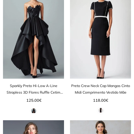
Sparkly Preto Hi-Low A-Line
Preto Crew Neck Cap Mangas Cinto
Strapless 3D Flores Ruffle Cetim
Midi Comprimento Vestido Mãe
Vestido Formal
125.00€
118.00€